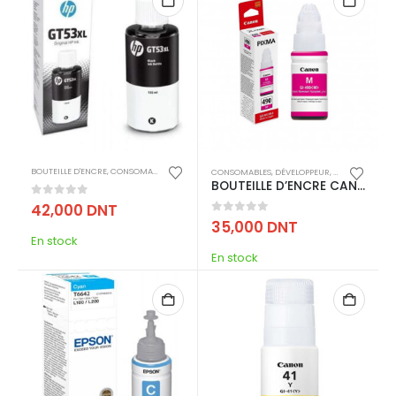
BOUTEILLE D'ENCRE
,
CONSOMABLES
,
IMPRESSION
CONSOMABLES
,
DÉVELOPPEUR
,
IMPRESSION
BOUTEILLE D’ENCRE CANON ORIGINAL GI-490 – MAGENTA
0
out of 5
42,000
DNT
0
out of 5
35,000
DNT
En stock
En stock