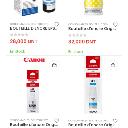
CONSOMABLES
,
BOUTEILLE D'ENCRE
,
IMPRESSION
CONSOMABLES
,
BOUTEILLE D'ENCRE
,
IMPRESSI
BOUTEILLE D’ENCRE EPSON T6642 CYAN 70ML
Bouteille d’encre Original CANON GI-41
0
out of 5
28,000
DNT
0
out of 5
32,000
DNT
En stock
En stock
CONSOMABLES
,
BOUTEILLE D'ENCRE
,
IMPRESSION
CONSOMABLES
,
BOUTEILLE D'ENCRE
,
IMPRESSI
Bouteille d’encre Original CANON GI-41
Bouteille d’encre Original CANON GI-41