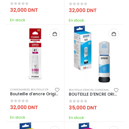
0
out of 5
32,000
DNT
0
out of 5
32,000
DNT
En stock
En stock
CONSOMABLES
,
BOUTEILLE D'ENCRE
,
IMPRESSION
BOUTEILLE D'ENCRE
,
CONSOMABLES
,
IMPRESSI
Bouteille d’encre Original CANON GI-41
BOUTEILLE D’ENCRE ORIGINAL EPSON 101 – CYAN (C13T03V24A)
0
out of 5
32,000
DNT
0
out of 5
35,000
DNT
En stock
En stock