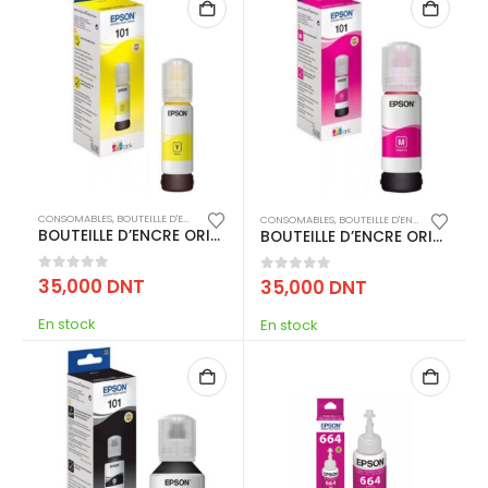
CONSOMABLES
,
BOUTEILLE D'ENCRE
,
IMPRESSION
CONSOMABLES
,
BOUTEILLE D'ENCRE
,
IMPRESSI
BOUTEILLE D’ENCRE ORIGINAL EPSON 101 – JAUNE (C13T03V44A)
BOUTEILLE D’ENCRE ORIGINAL EPSON 101 – MAGENTA (C13T03V34A)
0
out of 5
35,000
DNT
0
out of 5
35,000
DNT
En stock
En stock