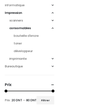
informatique
Impression
scanners
consomables
bouteille d'encre
toner
développeur
imprimante
Bureautique
Prix
Prix :
20 DNT
—
80 DNT
Filtrer
Prix
Prix