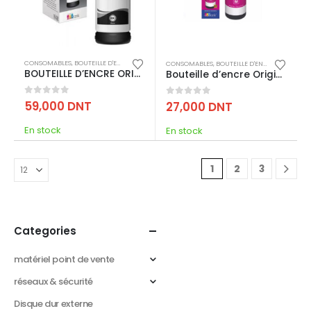
CONSOMABLES
,
BOUTEILLE D'ENCRE
,
IMPRESSION
CONSOMABLES
,
BOUTEILLE D'ENCRE
,
IMPRESSI
BOUTEILLE D’ENCRE ORIGINAL EPSON 101 – NOIR (C13T03V14A)
Bouteille d’encre Original EPSON 664 Magenta
0
out of 5
59,000
DNT
0
out of 5
27,000
DNT
En stock
En stock
1
2
3
Categories
matériel point de vente
réseaux & sécurité
Disque dur externe