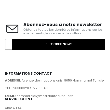
min
max
Abonnez-vous à notre newsletter
Obtenez toutes les dernières informations sur les
événements, les ventes et les offres.
INFORMATIONS CONTACT
ADRESSE:
Avenue des natiopns unis, 8050 Hammamet Tunisie
TÉL.:
26380320 / 72265840
EMAIL:
commercial@mediabureautique.tn
SERVICE CLIENT
Aide & FAQ