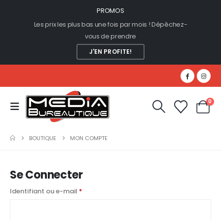
PROMOS
Les prix les plus bas une fois par mois ! Dépêchez-
vous de prendre
J'EN PROFITE!
0
BOUTIQUE
MON COMPTE
Se Connecter
Obligatoire
Identifiant ou e-mail
*