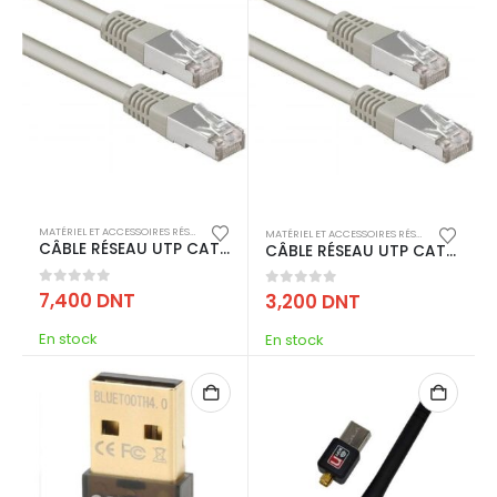
MATÉRIEL ET ACCESSOIRES RÉSEAU
,
CÂBLE RÉSEAU
MATÉRIEL ET ACCESSOIRES RÉSEAU
,
CÂBLE RÉS
CÂBLE RÉSEAU UTP CAT 6 RJ45 10M – GRIS
CÂBLE RÉSEAU UTP CAT 6 RJ45 3M – GRIS
0
out of 5
7,400
DNT
0
out of 5
3,200
DNT
En stock
En stock