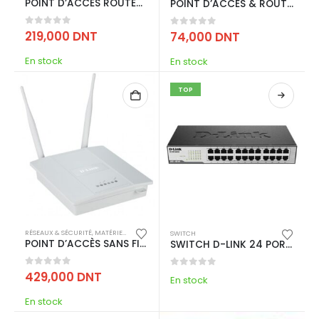
POINT D’ACCES ROUTEUR DOUBLE BANDE AC 1200 AVEC 4 ANTENNES/C64
POINT D’ACCÈS & ROUTEUR WI-FI MERCUSYS 300 MBPS – BLANC
0
out of 5
219,000
DNT
0
out of 5
74,000
DNT
En stock
En stock
TOP
RÉSEAUX & SÉCURITÉ
,
MATÉRIEL ET ACCESSOIRES RÉSEAU
,
POINT D'ACCÉS
SWITCH
POINT D’ACCÈS SANS FIL WIRELESS N POE
SWITCH D-LINK 24 PORTS 10/100 MBPS – NOIR (DES-1024D)
0
out of 5
429,000
DNT
0
out of 5
En stock
En stock