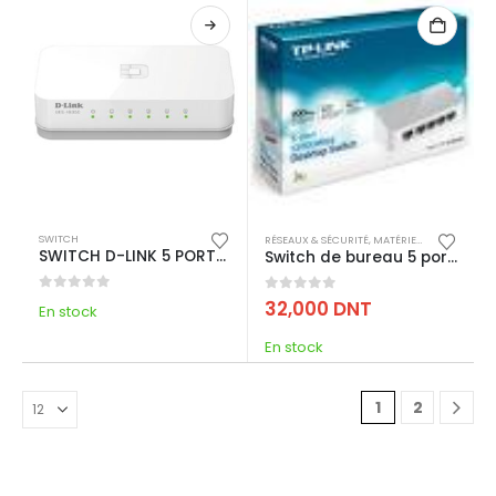
SWITCH
RÉSEAUX & SÉCURITÉ
,
MATÉRIEL ET ACCESSOIRES RÉSEAU
SWITCH D-LINK 5 PORTS 10/100 MBPS – BLANC (DES-1005C)
Switch de bureau 5 ports 10/100 Mbps
0
out of 5
0
out of 5
32,000
DNT
En stock
En stock
1
2