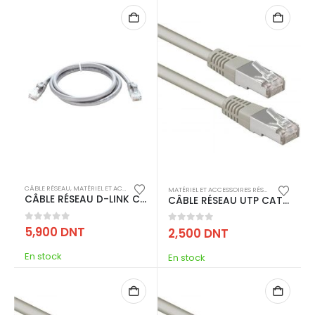
CÂBLE RÉSEAU
,
MATÉRIEL ET ACCESSOIRES RÉSEAU
MATÉRIEL ET ACCESSOIRES RÉSEAU
,
CÂBLE RÉS
CÂBLE RÉSEAU D-LINK CAT 6 FTP – 0.5 MÈTRES
CÂBLE RÉSEAU UTP CAT 6 1.5M RJ45 – GRIS
0
out of 5
5,900
DNT
0
out of 5
2,500
DNT
En stock
En stock