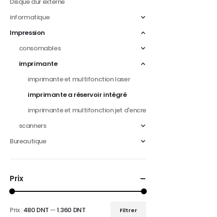
Disque dur externe
informatique
Impression
consomables
imprimante
imprimante et multifonction laser
imprimante a réservoir intégré
imprimante et multifonction jet d'encre
scanners
Bureautique
Prix
Prix :
480 DNT
—
1.360 DNT
Filtrer
Prix
Prix