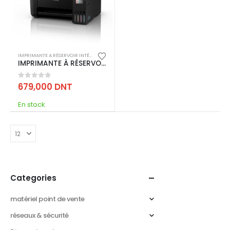
IMPRIMANTE A RÉSERVOIR INTÉGRÉ
,
IMPRESSION
IMPRIMANTE À RÉSERVOIR INTÉGRÉ EPSON ECOTANK L3251 3EN1 COULEUR WIFI – NOIR (C11CJ67409)
0
out of 5
679,000
DNT
En stock
Categories
matériel point de vente
réseaux & sécurité