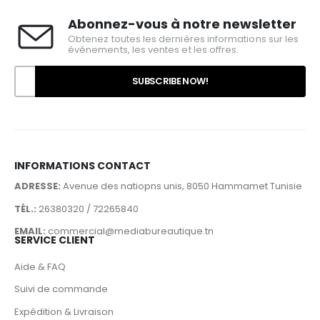
Abonnez-vous à notre newsletter
Obtenez toutes les dernières informations sur les
événements, les ventes et les offres.
INFORMATIONS CONTACT
ADRESSE:
Avenue des natiopns unis, 8050 Hammamet Tunisie
TÉL.:
26380320 / 72265840
EMAIL:
commercial@mediabureautique.tn
SERVICE CLIENT
Aide & FAQ
Suivi de commande
Expédition & Livraison