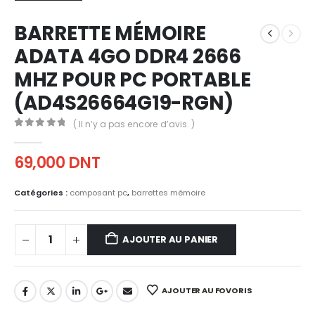
BARRETTE MÉMOIRE
ADATA 4GO DDR4 2666
MHZ POUR PC PORTABLE
(AD4S26664G19-RGN)
( Il n’y a pas encore d’avis. )
0
out of 5
69,000
DNT
Catégories :
composant pc
,
barrettes mémoire
AJOUTER AU PANIER
AJOUTER AU FOVORIS