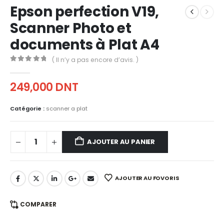
Epson perfection V19,
Scanner Photo et
documents à Plat A4
( Il n’y a pas encore d’avis. )
0
out of 5
249,000
DNT
Catégorie :
scanner a plat
AJOUTER AU PANIER
AJOUTER AU FOVORIS
COMPARER