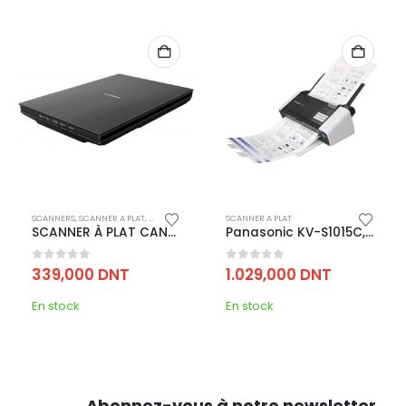
SCANNERS
,
SCANNER A PLAT
,
IMPRESSION
SCANNER A PLAT
SCANNER À PLAT CANON CS LIDE 400 A4 – NOIR
Panasonic KV-S1015C, Scanner de documents à Plat A4 20 pages/min
0
out of 5
0
out of 5
339,000
DNT
1.029,000
DNT
En stock
En stock
Abonnez-vous à notre newsletter