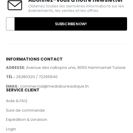
Obtenez toutes les dernières informations sur les
événements, les ventes et les offres.
INFORMATIONS CONTACT
ADRESSE:
Avenue des natiopns unis, 8050 Hammamet Tunisie
TÉL.:
26380320 / 72265840
EMAIL:
commercial@mediabureautique.tn
SERVICE CLIENT
Aide & FAQ
Suivi de commande
Expédition & Livraison
Login