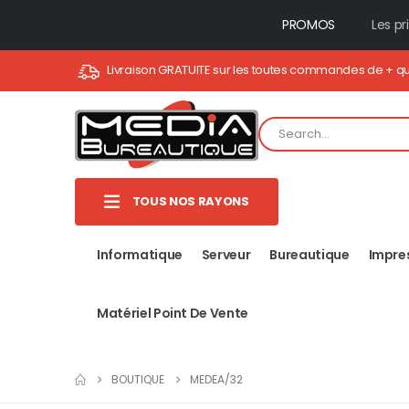
PROMOS
Les pr
Livraison GRATUITE sur les toutes commandes de + q
TOUS NOS RAYONS
Informatique
Serveur
Bureautique
Impre
Matériel Point De Vente
BOUTIQUE
MEDEA/32