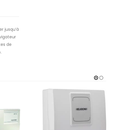
er jusqu’à
vigateur
tes de
.