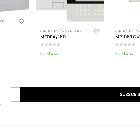
AIRE
CENTRALE ALARME FILAIRE
CENTRALE ALAR
MEDEA/160
MP106TGV
0
out of 5
0
out of 
En stock
En stock
ur