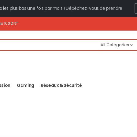
ix les plus bas une fois par mois ! Dépêchez-vous de prendre
ue 100 DNT
All Categories
ssion
Gaming
Réseaux & Sécurité