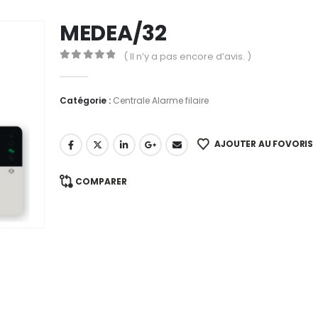
MEDEA/32
( Il n’y a pas encore d’avis. )
0
out of 5
Catégorie :
Centrale Alarme filaire
AJOUTER AU FOVORIS
COMPARER