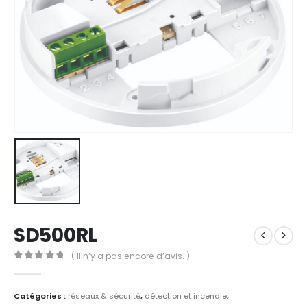
SD500RL
( Il n’y a pas encore d’avis. )
0
out of 5
Catégories :
réseaux & sécurité
,
détection et incendie
,