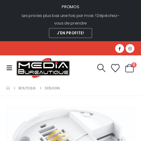
PROMOS
Les prix les plus bas une fois par mois ! Dépêchez-
vous de prendre
J'EN PROFITE!
0
BOUTIQUE
SD500RL