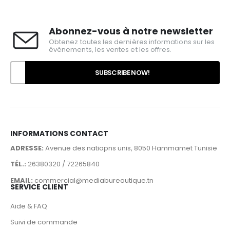
Abonnez-vous à notre newsletter
Obtenez toutes les dernières informations sur les
événements, les ventes et les offres.
INFORMATIONS CONTACT
ADRESSE:
Avenue des natiopns unis, 8050 Hammamet Tunisie
TÉL.:
26380320 / 72265840
EMAIL:
commercial@mediabureautique.tn
SERVICE CLIENT
Aide & FAQ
Suivi de commande