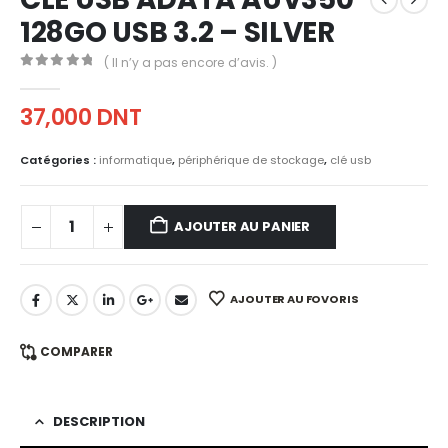
128GO USB 3.2 – SILVER
( Il n’y a pas encore d’avis. )
0
out of 5
37,000
DNT
Catégories :
informatique
,
périphérique de stockage
,
clé usb
AJOUTER AU PANIER
AJOUTER AU FOVORIS
COMPARER
DESCRIPTION