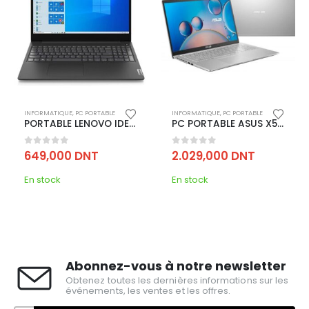
INFORMATIQUE
,
PC PORTABLE
INFORMATIQUE
,
PC PORTABLE
PORTABLE LENOVO IDEAPAD 3 15ADA05 AMD ATHLON 4GO 1TO
PC PORTABLE ASUS X515E I5 11È GÉN 8GO 256GO SSD – SILVER
0
out of 5
0
out of 5
649,000
DNT
2.029,000
DNT
En stock
En stock
Abonnez-vous à notre newsletter
Obtenez toutes les dernières informations sur les
événements, les ventes et les offres.