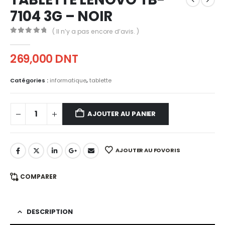
7104 3G – NOIR
( Il n’y a pas encore d’avis. )
0
out of 5
269,000
DNT
Catégories :
informatique
,
tablette
AJOUTER AU PANIER
AJOUTER AU FOVORIS
COMPARER
DESCRIPTION