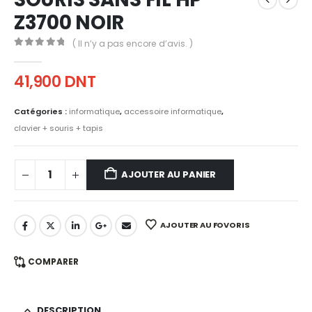
Z3700 NOIR
( Il n’y a pas encore d’avis. )
0
out of 5
41,900
DNT
Catégories :
informatique
,
accessoire informatique
,
clavier + souris + tapis
AJOUTER AU PANIER
AJOUTER AU FOVORIS
COMPARER
DESCRIPTION