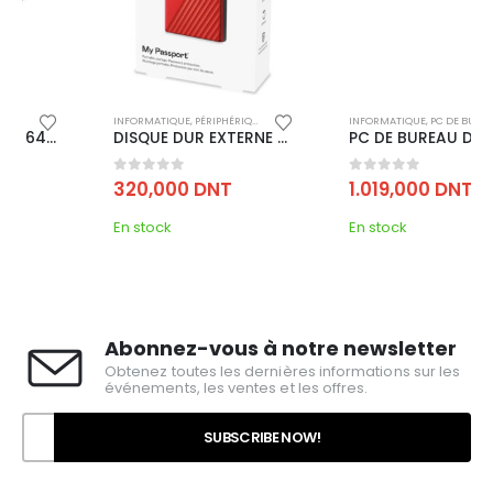
,
CLÉ USB
INFORMATIQUE
,
PÉRIPHÉRIQUE DE STOCKAGE
,
DISQUE DUR EXTERNE
INFORMATIQUE
,
PC DE BUREAU
DISQUE DUR EXTERNE WESTERN DIGITAL MY PASSPORT 4 TO / ROUGE
PC DE BUREAU DELL VOSTRO 3888 / PENTIUM GOLD G6400 / 4 GO
0
out of 5
0
out of 5
320,000
DNT
1.019,000
DNT
En stock
En stock
Abonnez-vous à notre newsletter
Obtenez toutes les dernières informations sur les
événements, les ventes et les offres.